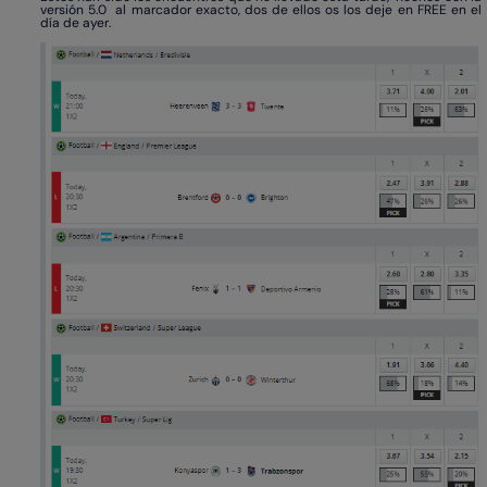
versión 5.0 al marcador exacto, dos de ellos os los deje en FREE en el
día de ayer.