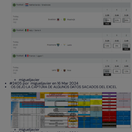
migueljavier
#2405 por
migueljavier en 16 Mar 2024
OS DEJO LA CAPTURA DE ALGUNOS DATOS SACADOS DEL EXCEL
migueljavier