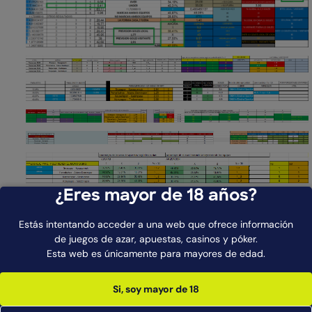
¿Eres mayor de 18 años?
Estás intentando acceder a una web que ofrece información
de juegos de azar, apuestas, casinos y póker.
Esta web es únicamente para mayores de edad.
Si, soy mayor de 18