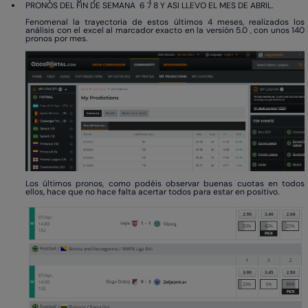
PRONOS DEL FIN DE SEMANA 6 7 8 Y ASI LLEVO EL MES DE ABRIL.
Fenomenal la trayectoria de estos últimos 4 meses, realizados los
análisis con el excel al marcador exacto en la versión 5.0 , con unos 140
pronos por mes.
Los últimos pronos, como podéis observar buenas cuotas en todos
ellos, hace que no hace falta acertar todos para estar en positivo.