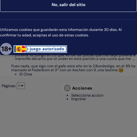
No, salir del sitio
Adrian_11
#3 por El Otxe en 03 Mar 2012
Cita de: El Otxe en 28 de Febrero de 2012, 15:41
Aachen vs Paderborn
03-03-2012 13:00
Utilizamos cookies que guardarán esta información durante 30 días. Al
confirmar tu edad, aceptas el uso de estas cookies.
Under(-) 2.5
2
Bueno, lo primero la cuota es de Unibet, pero no me sale la casa para
ponerla, la pongo en LB que es de las pocas que me deja ponerla a
mano.Me decanto por el under en este partido a una cuota que me ...
Pues nada, que sigo con el gafe este año en la 2.Bundesliga, en el 89 ha
marcado el Paderborn el 3º con un Aachen con 9, una lastima
El Otxe
Páginas:
Acciones
Selecciona accion
Imprimir