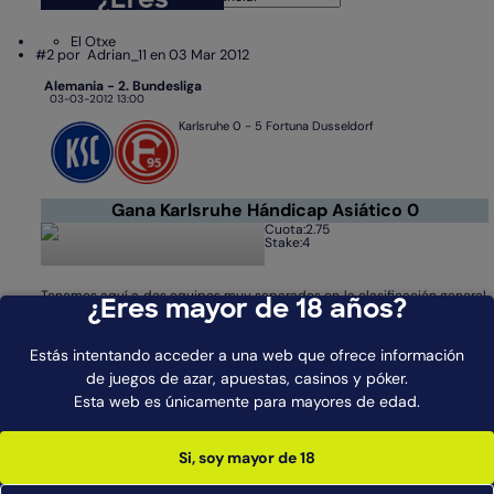
El Otxe
#2 por
Adrian_11 en 03 Mar 2012
Alemania - 2. Bundesliga
03-03-2012 13:00
Karlsruhe
0 - 5
Fortuna Dusseldorf
Gana Karlsruhe Hándicap Asiático 0
Cuota:
2.75
Stake:
4
Tenemos aquí a dos equipos muy separados en la clasificación general.
¿Eres mayor de 18 años?
El Fortuna está quinto y el Karlsruher está penúltimo con 19 puntos. El
Fortuna, sabiendo que ayer ganó el líder a domicilio, querrá seguir
acortando distancias hoy ya que puede aspirar perfectamente a la
segunda plaza en la clasificación a la que se encuentra a un punto. Por
Estás intentando acceder a una web que ofrece información
todo ello se puede pensar que el Fortuna no va a tener ningun tipo de
problema para ganar a los locales, ya que como visitante sólo ha
de juegos de azar, apuestas, casinos y póker.
perdido un partido.El local ha perdido 5 partidos como local pero creo
Esta web es únicamente para mayores de edad.
que la cuota que nos ofrecen es perfectamete aprovechable si nos
cubrimos con el empate porque lleva dos partidos en casa ganando y
el Fortuna perdió en la última visita ante el 1860 Munich. Otra cuestión a
favor del local es que de las cinco ocasiones en las que se han
enfrentado estos dos equipos, nunca ha ganado el Dusseldorf por lo
Si, soy mayor de 18
que creo que hay muchas posiblidades de que el equipo de casa se
lleve la victoria.