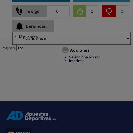
Te sigo
0
0
0
Denunciar
Miguesalto
Páginas:
Acciones
Selecciona accion
Imprimir
ADCOM home link