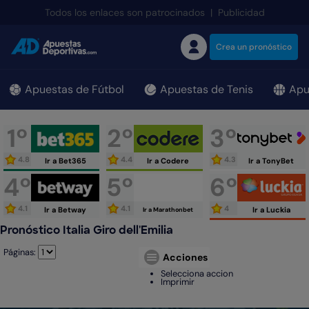
;
Todos los enlaces son patrocinados
|
Publicidad
Crea un pronóstico
Apuestas de Fútbol
Apuestas de Tenis
Apu
1º
2º
3º
4.8
4.4
4.3
Ir a Bet365
Ir a Codere
Ir a TonyBet
4º
5º
6º
4.1
4.1
4
Ir a Betway
Ir a Luckia
Ir a Marathonbet
Pronóstico Italia Giro dell'Emilia
Páginas:
Acciones
Selecciona accion
Imprimir