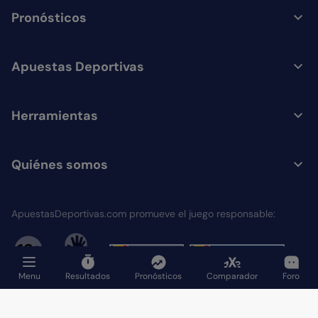
Pronósticos
Apuestas Deportivas
Herramientas
Quiénes somos
ApuestasDeportivas.com promueve el juego responsable:
Menu
Resultados
Pronósticos
Comparador
Foro
Condiciones legales
Política de privacidad
Cookies
Juega con responsabilidad
Preferencias de cookies