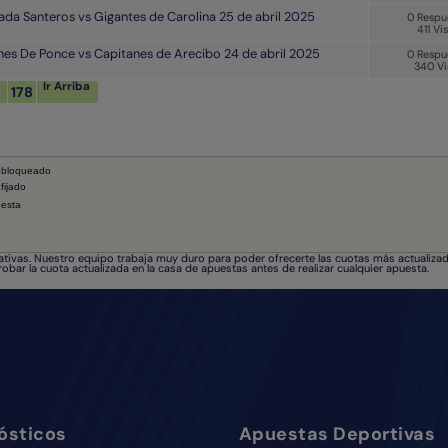
ada Santeros vs Gigantes de Carolina 25 de abril 2025
0 Respu
411 Vi
nes De Ponce vs Capitanes de Arecibo 24 de abril 2025
0 Respu
340 Vi
Ir Arriba
178
bloqueado
fijado
esta
ivas. Nuestro equipo trabaja muy duro para poder ofrecerte las cuotas más actualizada
ar la cuota actualizada en la casa de apuestas antes de realizar cualquier apuesta.
ósticos
Apuestas Deportivas