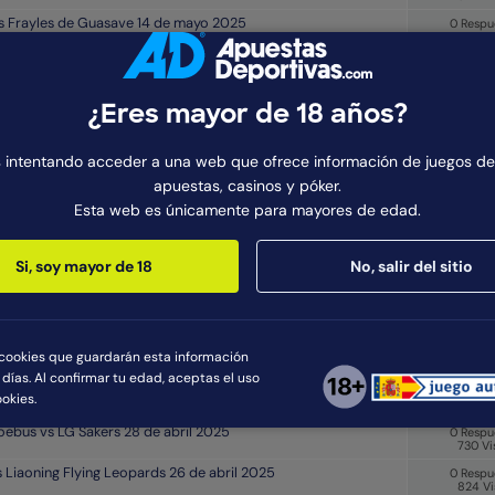
vs Frayles de Guasave 14 de mayo 2025
0 Respu
918 Vi
 vs Ostioneros de Guaymas 14 de mayo 2025
0 Respu
915 Vi
yamon vs San German 14 de mayo 2025
1 Respu
¿Eres mayor de 18 años?
1030 Vi
devita Olimpija vs KK Sencur 13 de mayo 2025
0 Respu
 intentando acceder a una web que ofrece información de juegos de
876 Vi
apuestas, casinos y póker.
inamo Bucharest vs BC Steaua Bucaresti 12 de mayo 2025
0 Respu
838 Vi
Esta web es únicamente para mayores de edad.
s vs Seoul Knights 9 de mayo 2025
0 Respu
533 Vi
Si, soy mayor de 18
No, salir del sitio
ila vs Trotamundos de Carabobo 8 de mayo 2025
0 Respu
618 Vi
apid Bucarest vs Cluj-Napoca 7 de mayo 2025
0 Respu
487 Vi
ights vs LG Sakers 7 de mayo 2025
0 Respu
 cookies que guardarán esta información
465 Vi
días. Al confirmar tu edad, aceptas el uso
 vs Balkan 2 de mayo 2025
0 Respu
okies.
689 Vi
oebus vs LG Sakers 28 de abril 2025
0 Respu
730 Vi
s Liaoning Flying Leopards 26 de abril 2025
0 Respu
824 Vi