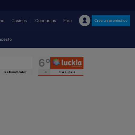
|
as
Casinos
Concursos
Foro
Crea un pronóstico
ncesto
6º
4
Ir a Luckia
Ir a Marathonbet