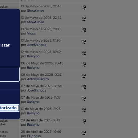
13 de Mayo de 2025, 22:45
estas
stas
por
Showtimee
13 de Mayo de 2025, 22:42
estas
stas
por
Showtimee
13 de Mayo de 2025, 20:13
estas
stas
por
Viccc
13 de Mayo de 2025, 17:30
estas
 azar,
stas
por
JoseShinoda
12 de Mayo de 2025, 10:42
estas
stas
por
Ruskyno
08 de Mayo de 2025, 20:45
estas
stas
por
Ruskyno
08 de Mayo de 2025, 00:21
estas
stas
por
AntonyOlivero
07 de Mayo de 2025, 16:55
estas
stas
por
JoseShinoda
07 de Mayo de 2025, 11:07
estas
stas
por
Ruskyno
01 de Mayo de 2025, 21:25
estas
stas
por
Ruskyno
28 de Abril de 2025, 10:13
estas
stas
por
Ruskyno
26 de Abril de 2025, 10:46
estas
stas
por
Ekidnoso