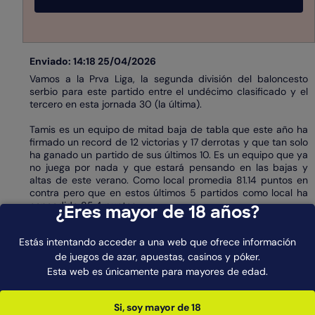
Enviado: 14:18 25/04/2026
Vamos a la Prva Liga, la segunda división del baloncesto
serbio para este partido entre el undécimo clasificado y el
tercero en esta jornada 30 (la última).
Tamis es un equipo de mitad baja de tabla que este año ha
firmado un record de 12 victorias y 17 derrotas y que tan solo
ha ganado un partido de sus últimos 10. Es un equipo que ya
no juega por nada y que estará pensando en las bajas y
altas de este verano. Como local promedia 81.14 puntos en
contra pero que en estos últimos 5 partidos como local ha
concedido 85.4 puntos.
¿Eres mayor de 18 años?
Sloboda por su parte tiene que ganar para ocupar la
Estás intentando acceder a una web que ofrece información
segunda plaza de ascenso por lo que no debe guardarse
nada. Anota de media 85.35 puntos por partido.
de juegos de azar, apuestas, casinos y póker.
Esta web es únicamente para mayores de edad.
Esperamos un partido en el que Sloboda querrá ir a por
todas y coger la delantera desde el primer momento y dado
el mal momento defensivo de su rival, preveemos un tanteo
Si, soy mayor de 18