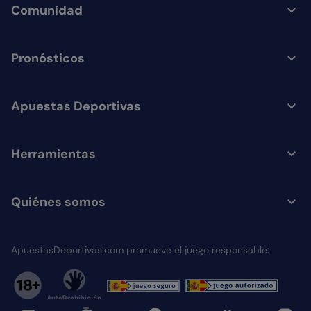
Comunidad
Pronósticos
Apuestas Deportivas
Herramientas
Quiénes somos
ApuestasDeportivas.com promueve el juego responsable: