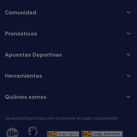
Comunidad
Pronósticos
Apuestas Deportivas
Herramientas
Quiénes somos
ApuestasDeportivas.com promueve el juego responsable: