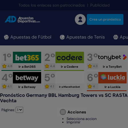
;
Todos los enlaces son patrocinados
|
Publicidad
Crea un pronóstico
Apuestas de Fútbol
Apuestas de Tenis
Apu
1º
2º
3º
4.8
4.4
4.3
Ir a Bet365
Ir a Codere
Ir a TonyBet
4º
5º
6º
4.1
4.1
4
Ir a Betway
Ir a Luckia
Ir a Marathonbet
Pronóstico Germany BBL Hamburg Towers vs SC RASTA
Vechta
Páginas:
Acciones
Selecciona accion
Imprimir