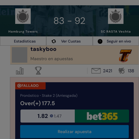
83 - 92
Hamburg Towers
SC RASTA Vechta
Estadísticas
Ver Cuotas
Seguir en vivo
taskyboo
Maestro en apuestas
2421
138
FALLADO
Pronóstico
Stake 2 (Arriesgada)
Over(+) 177.5
1.82
1.47
Realizar apuesta