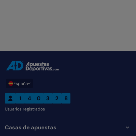
ADCOM home link
España
1
4
0
3
2
8
Usuarios registrados
Casas de apuestas