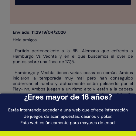
Enviado: 11:29 19/04/2026
Hola amigos
Partido perteneciente a la BBL Alemana que enfrenta a
Hamburgo Vs Vechta y en el que buscamos el over de
puntos sobre una línea de 177,5.
Hamburgo y Vechta tienen varias cosas en común. Ambos
iniciaron la temporada muy mal pero han conseguido
enderezar el rumbo y actualmente están peleando por el
Play-Inn. Ambos juegan a un ritmo alto y están a la cabeza
de los equipos más anotadores con promedios de 87 y 89
¿Eres mayor de 18 años?
puntos. A la vez, la solidez defensiva no es una de sus
virtudes.
Estás intentando acceder a una web que ofrece información
Hamburgo ha llegado a los 90 puntos en sus 6 últimos
de juegos de azar, apuestas, casinos y póker.
partidos y Vechta ha pasado de 100 en los dos más
Esta web es únicamente para mayores de edad.
recientes. Hamburgo llega de perder ante Syntainics 99-94
( 193 puntos) y Vechta de ganar a Trier 123-97 ( 220 puntos).