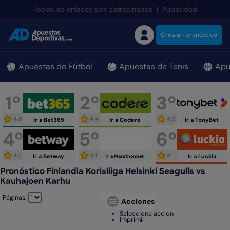
;
Todos los enlaces son patrocinados
|
Publicidad
Crea un pronóstico
Apuestas de Fútbol
Apuestas de Tenis
Apu
1º
2º
3º
4.8
4.4
4.3
Ir a Bet365
Ir a Codere
Ir a TonyBet
4º
5º
6º
4.1
4.1
4
Ir a Betway
Ir a Luckia
Ir a Marathonbet
Pronóstico Finlandia Korisliiga Helsinki Seagulls vs
Kauhajoen Karhu
Páginas:
Acciones
Selecciona accion
Imprimir