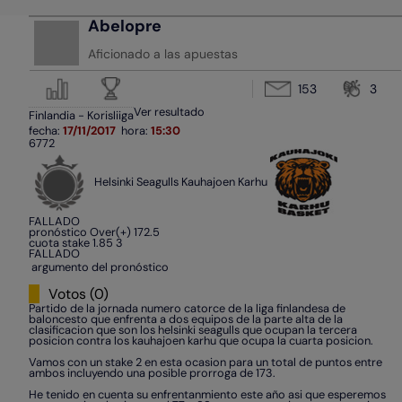
Abelopre
Aficionado a las apuestas
153
3
Ver resultado
Finlandia - Korisliiga
fecha:
17/11/2017
hora:
15:30
67
72
Helsinki Seagulls
Kauhajoen Karhu
FALLADO
pronóstico
Over(+) 172.5
cuota
stake
1.85
3
FALLADO
argumento del pronóstico
Votos (0)
Partido de la jornada numero catorce de la liga finlandesa de
baloncesto que enfrenta a dos equipos de la parte alta de la
clasificacion que son los helsinki seagulls que ocupan la tercera
posicion contra los kauhajoen karhu que ocupa la cuarta posicion.
Vamos con un stake 2 en esta ocasion para un total de puntos entre
ambos incluyendo una posible prorroga de 173.
He tenido en cuenta su enfrentanmiento este año asi que esperemos