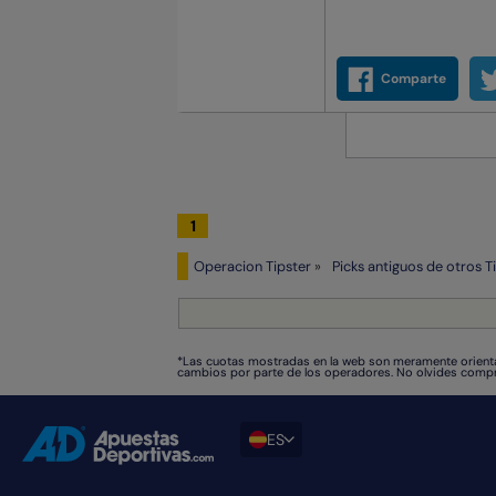
Comparte
1
Operacion Tipster
»
Picks antiguos de otros T
*Las cuotas mostradas en la web son meramente orientat
cambios por parte de los operadores. No olvides comprob
ADCOM home link
ES