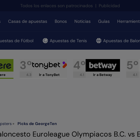
Todos los enlaces son patrocinados
|
Publicidad
s
Casas de apuestas
Bonos
Noticias
Guías
Herramient
uestas de Fútbol
Apuestas de Tenis
Apuestas de Balo
3º
4º
5º
dere
4.3
Ir a TonyBet
4.1
Ir a Betway
4.1
ipsters
»
Picks de GeorgeTen
Baloncesto Euroleague Olympiacos B.C. vs 