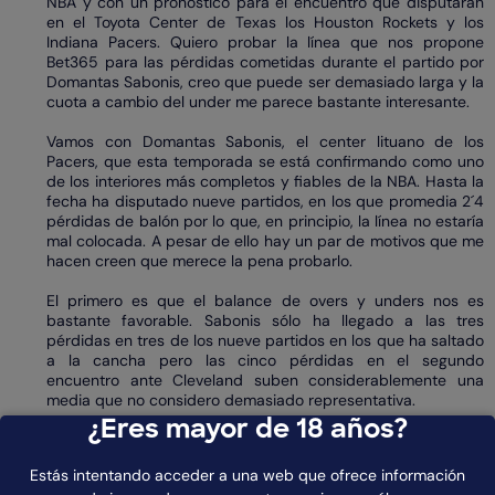
NBA y con un pronóstico para el encuentro que disputarán
en el Toyota Center de Texas los Houston Rockets y los
Indiana Pacers. Quiero probar la línea que nos propone
Bet365 para las pérdidas cometidas durante el partido por
Domantas Sabonis, creo que puede ser demasiado larga y la
cuota a cambio del under me parece bastante interesante.
Vamos con Domantas Sabonis, el center lituano de los
Pacers, que esta temporada se está confirmando como uno
de los interiores más completos y fiables de la NBA. Hasta la
fecha ha disputado nueve partidos, en los que promedia 2´4
pérdidas de balón por lo que, en principio, la línea no estaría
mal colocada. A pesar de ello hay un par de motivos que me
hacen creen que merece la pena probarlo.
El primero es que el balance de overs y unders nos es
bastante favorable. Sabonis sólo ha llegado a las tres
pérdidas en tres de los nueve partidos en los que ha saltado
a la cancha pero las cinco pérdidas en el segundo
encuentro ante Cleveland suben considerablemente una
media que no considero demasiado representativa.
¿Eres mayor de 18 años?
Su dinámica es bastante buena también de cara al
pronóstico ya que acumula tres partidos consecutivos por
Estás intentando acceder a una web que ofrece información
debajo de la línea y tan sólo la ha superado en uno de los