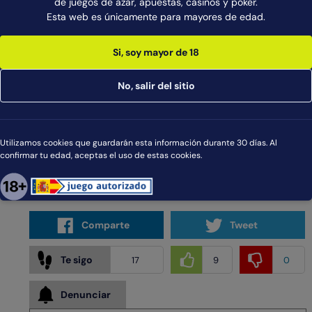
de juegos de azar, apuestas, casinos y póker.
últimos cinco. Los Rockets no son el equipo ideal para ir con
un under ya que son el décimo equipo que más robos de
Esta web es únicamente para mayores de edad.
balón promedia por partido pero, a pesar de ello, en la
estadística de pérdidas de los rivales la cosa mejora
Si, soy mayor de 18
bastante. Hay hasta 19 equipos que fuerzan más pérdidas
de media que los de D´Antoni, que hoy contará con las
ausencias de Clint Capela y de Russell Westbrook, dos
No, salir del sitio
defensores de mucho nivel. Sin Capela creo que Sabonis
jugará bastante más cómodo y que no tendrá que forzar
tanto las acciones.
Poco más que comentar, precaución porque últimamente
Utilizamos cookies que guardarán esta información durante 30 días. Al
estoy seleccionando de pena los pronósticos y un mal día
confirmar tu edad, aceptas el uso de estas cookies.
del lituano nos podría condenar a otro rojo. A pesar de ello
creo que hay el margen suficiente como para probarlo,
saludos a todos y suerte para quienes os animéis.
Comparte
Tweet
Te sigo
17
9
0
Denunciar