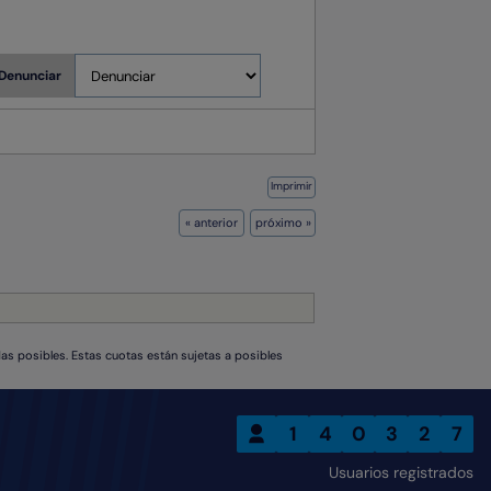
Denunciar
Imprimir
« anterior
próximo »
s posibles. Estas cuotas están sujetas a posibles
1
4
0
3
2
7
Usuarios registrados