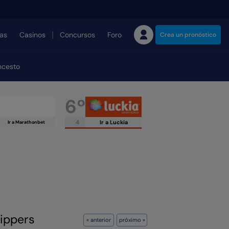
|
as
Casinos
Concursos
Foro
Crea un pronóstico
ncesto
6º
4
Ir a Luckia
Ir a Marathonbet
lippers
« anterior
próximo »