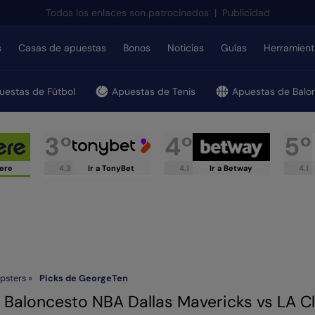
Todos los enlaces son patrocinados
|
Publicidad
s
Casas de apuestas
Bonos
Noticias
Guías
Herramient
uestas de Fútbol
Apuestas de Tenis
Apuestas de Balo
3º
4º
5º
dere
4.3
Ir a TonyBet
4.1
Ir a Betway
4.1
ipsters
»
Picks de GeorgeTen
 Baloncesto NBA Dallas Mavericks vs LA C