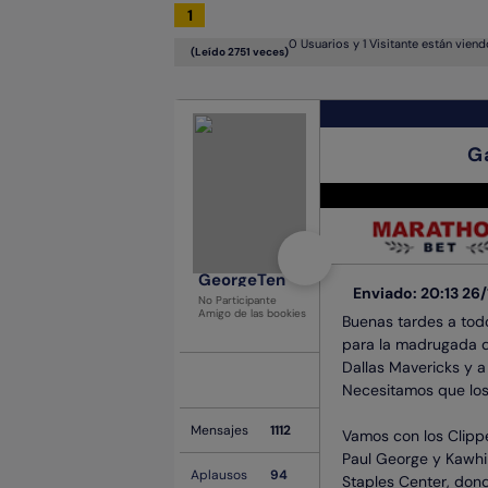
1
0 Usuarios y 1 Visitante están viend
(Leído 2751 veces)
G
GeorgeTen
Enviado: 20:13 26/
No Participante
Amigo de las bookies
Buenas tardes a tod
para la madrugada de
Dallas Mavericks y 
Necesitamos que los 
Mensajes
1112
Vamos con los Clipp
Paul George y Kawhi
Aplausos
94
Staples Center, dond