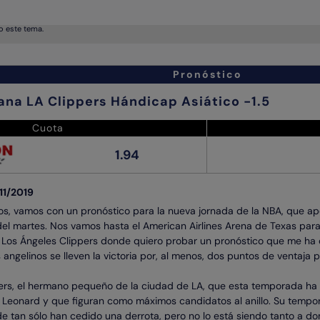
o este tema.
Pronóstico
ana LA Clippers Hándicap Asiático -1.5
Cuota
1.94
11/2019
os, vamos con un pronóstico para la nueva jornada de la NBA, que ap
l martes. Nos vamos hasta el American Airlines Arena de Texas para 
a Los Ángeles Clippers donde quiero probar un pronóstico que me ha 
angelinos se lleven la victoria por, al menos, dos puntos de ventaja p
ers, el hermano pequeño de la ciudad de LA, que esta temporada ha 
 Leonard y que figuran como máximos candidatos al anillo. Su tempor
e tan sólo han cedido una derrota, pero no lo está siendo tanto a do