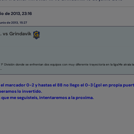
io de 2013, 23:16
Junio de 2013, 15:27
. vs Grindavik
a 1º División donde se enfrentan dos equipos con muy diferente trayectoria en la liga.Me atraía la 
..
el marcador 0-2 y hastas el 88 no llego el 0-3 (gol en propia puert
eramos lo invertido.
s que me seguisteis, intentaremos a la proxima.