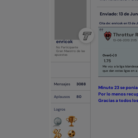
Enviado: 13 de Jun
Cita de: enricok en 13 de 
Throttur R
13-06-2013 21:15
enricok
No Participante
Gran Maestro de las
apuestas
Over(+) 3
1.75
Me voy a la liga Islandes
que dan estas ligas en a .
Mensajes
3088
Minuto 23 se ponia 
Por lo menos recup
Aplausos
80
Gracias a todos lo
Logros