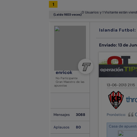
1
0 Usuarios y 1 Visitante están vien
(Leído 1603 veces)
Islandia Futbol:
Enviado: 13 de Jun
enricok
No Participante
Gran Maestro de las
13-06-2013 21:15
apuestas
thro
Mensajes
3088
Pronóstico:
Casa de apuest
Aplausos
80