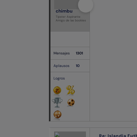
chimbu
Tipster Aspirante
Amigo de las bookies
Mensajes
1301
Aplausos
10
Logros
Re: Islandia Fut