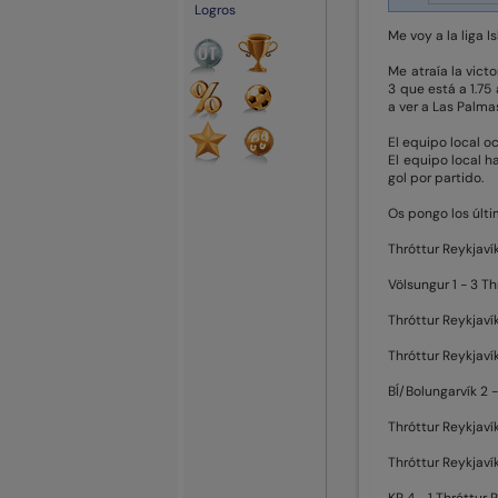
Logros
Me voy a la liga 
Me atraía la vict
3 que está a 1.75
a ver a Las Palma
El equipo local o
El equipo local h
gol por partido.
Os pongo los últi
Thróttur Reykjavík
Völsungur 1 - 3 Th
Thróttur Reykjavík
Thróttur Reykjavík
BÍ/Bolungarvík 2 -
Thróttur Reykjavík
Thróttur Reykjavík