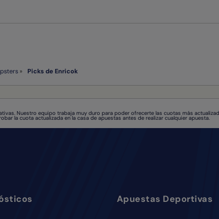
ipsters
»
Picks de Enricok
ivas. Nuestro equipo trabaja muy duro para poder ofrecerte las cuotas más actualizada
ar la cuota actualizada en la casa de apuestas antes de realizar cualquier apuesta.
ósticos
Apuestas Deportivas