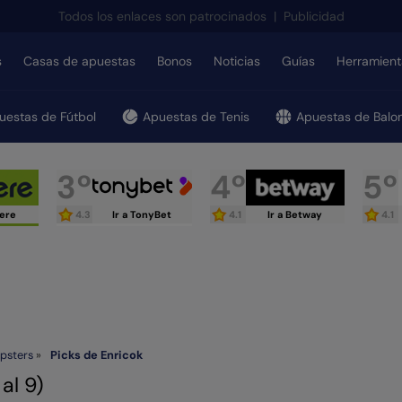
Todos los enlaces son patrocinados
|
Publicidad
s
Casas de apuestas
Bonos
Noticias
Guías
Herramient
uestas de Fútbol
Apuestas de Tenis
Apuestas de Balo
3º
4º
5º
dere
4.3
Ir a TonyBet
4.1
Ir a Betway
4.1
ipsters
»
Picks de Enricok
al 9)