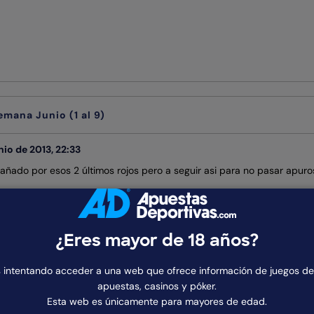
emana Junio (1 al 9)
io de 2013, 22:33
ñado por esos 2 últimos rojos pero a seguir asi para no pasar apur
¿Eres mayor de 18 años?
 intentando acceder a una web que ofrece información de juegos de
apuestas, casinos y póker.
Esta web es únicamente para mayores de edad.