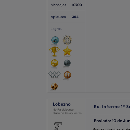
Mensajes
10700
Aplausos
394
Logros
Lobezno
Re: Informe 1ª S
No Participante
Guru de las apuestas
Enviado: 10 de Jun
Buena semana, enh