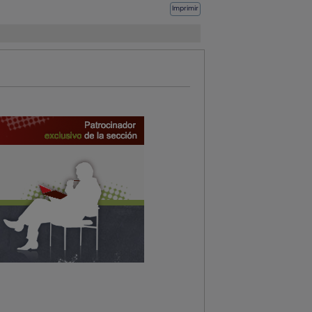
Imprimir