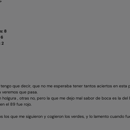
€
s: 8
 6
 2
 tengo que decir, que no me esperaba tener tantos aciertos en est
a veremos que pasa.
n holgura , otras no, pero la que me dejo mal sabor de boca es la de
en el 89 fue rojo.
 los que me siguieron y cogieron los verdes, y lo lamento cuando fue