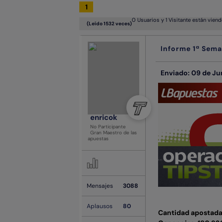
1
0 Usuarios y 1 Visitante están vien
(Leído 1532 veces)
Informe 1ª Seman
Enviado: 09 de Jun
enricok
No Participante
Gran Maestro de las
apuestas
Mensajes
3088
Aplausos
80
Cantidad apostad