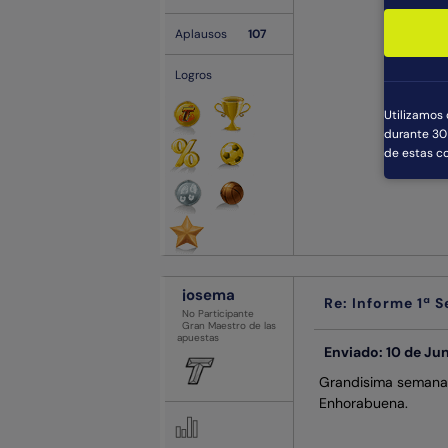
Aplausos
107
Logros
Utilizamos
durante 30 
de estas co
josema
Re: Informe 1ª S
No Participante
Gran Maestro de las
apuestas
Enviado: 10 de Jun
Grandisima semana, 
Enhorabuena.