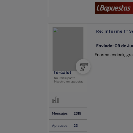
Re: Informe 1ª S
Enviado: 09 de Jun
Enorme enricok, gran
fercalot
No Participante
Maestro en apuestas
Mensajes
2315
Aplausos
23