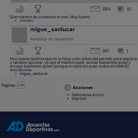
1301
10
Que manera de comenzar el mes. Muy bueno
chimbu
migue_sanlucar
Amateur en apuestas
310
1
Muy buena, lastima que no la haya visto antes del partido para seguirte
y tambien apostar, ya que el madrid suele anotar bastantes goles y
encajar bastantes goles (aunque en este los puso todos el madrid),
enorabuena.
migue_sanlucar
Páginas:
Acciones
Selecciona accion
Imprimir
ADCOM home link