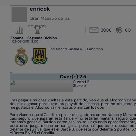
enricok
Gran Maestro de las
apuestas
3088
80
España - Segunda División
02-06-2013 18:00
Real Madrid Castilla
4 - 0
Alcorcon
s
Over(+) 2.5
Cuota:
1.6
Stake:
5
Tras pegarle muchas vueltas a este partido, veo que el Alcorcón debe
de salir a ganar para jugar los playoff de ascenso, pero no obligado y
me gustaba el Alcorcón sin empate, o marcan los dos
Pero viendo que el Castilla a pesar de jugadores como Nacho y Morata
casi seguro que jugaran esta tarde y no estarán mañana, seguro que
intentara ganar el partido como sea, no se juega nada aparentemente,
pero si se juega mucho en su liguilla personal que es el quedar por
delante de su rival que es el Barca B, que está por delante 2 puntos, 57
el Barca B y 55 el Castilla.