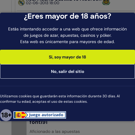
02-06-2013 18:00
¿Eres mayor de 18 años?
Over(+) 2.5
1.6
Tras pegarle muchas vueltas a este partido, veo que el Alcorcón
debe de salir a ganar para jugar los playoff de ascenso, pero no
Estás intentando acceder a una web que ofrece información
obligado y me gustaba el Alcorcón sin empate, o marcan los
de juegos de azar, apuestas, casinos y póker.
dosPero vi ...
Esta web es únicamente para mayores de edad.
Se adelanto pronto el Castilla con dos goles y nada mas
empezar la segunda mitad Morata nos dio el over.
Me esperaba goles pero no todos por parte del Castilla la
verdad.
Si, soy mayor de 18
Enhorabuena a los que me siguieron.
Gran comienzo Enricock,enhorabuena
titosoria
No, salir del sitio
fercalot
Maestro en apuestas
Utilizamos cookies que guardarán esta información durante 30 días. Al
2315
23
confirmar tu edad, aceptas el uso de estas cookies.
Vaya repasito del Castilla. Buenos verdes este y el del Villarreal enricok,
felicidades.
fercalot
fonti91
Aficionado a las apuestas