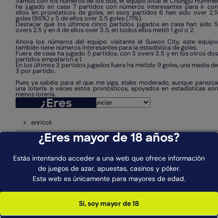
Vamos con los números de los dos, el equipo local el Chungju Hummel
ha jugado en casa 7 partidos con números interesantes para ir con
ellos en pronósticos de goles, en esos partidos 6 han sido over 2.5
goles (86%) y 5 de ellos over 3.5 goles (71%).
Destacar que los últimos cinco partidos jugados en casa han sido 5
overs 2.5 y en 4 de ellos over 3.5, en todos ellos metió 1 gol o 2.
Ahora los números del equipo visitante el Suwon City, este equipo
también tiene números interesantes para la estadística de goles.
Fuera de casa ha jugado 5 partidos, con 3 overs 3.5 y en los otros dos
partidos empataron a 1.
En los últimos 3 partidos jugados fuera ha metido 9 goles, una media de
3 por partido.
Pues ya sabéis para el que me siga, stake moderado, aunque parezca
una lotería a veces estos pronósticos, apoyados en estadísticas son
menos lotería.
enricok
maarquitos
¿Eres mayor de 18 años?
Novato en apuestas
Estás intentando acceder a una web que ofrece información
de juegos de azar, apuestas, casinos y póker.
64
0
Esta web es únicamente para mayores de edad.
Imposible no seguirte con el ritmo que llevas!!
Esperemos que sigas por el camino del verde
maarquitos
Si, soy mayor de 18
enricok