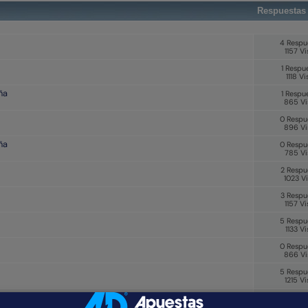
Respuestas
4 Respu
1157 Vi
1 Respu
1118 Vi
ña
1 Respu
865 Vi
0 Respu
896 Vi
ña
0 Respu
785 Vi
2 Respu
1023 Vi
3 Respu
1157 Vi
5 Respu
1133 Vi
0 Respu
866 Vi
5 Respu
1215 Vi
3 Respu
1089 Vi