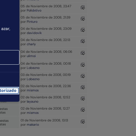
05 de Noviembre de 2008, 23:47
estas
stas
por
Polidxtivo
05 de Noviembre de 2008, 21:39
estas
stas
por
Pinturo
 azar,
04 de Noviembre de 2008, 23:09
estas
stas
por
davidovik
04 de Noviembre de 2008, 22:13
estas
stas
por
charly
04 de Noviembre de 2008, 06:06
estas
istas
por
ulimoi
04 de Noviembre de 2008, 00:18
estas
stas
por
Lobezno
03 de Noviembre de 2008, 00:19
estas
stas
por
Lobezno
02 de Noviembre de 2008, 22:36
estas
stas
por
mismos
02 de Noviembre de 2008, 12:52
estas
stas
por
layauno
02 de Noviembre de 2008, 12:27
estas
stas
por
mismos
01 de Noviembre de 2008, 13:13
uestas
stas
por
makario