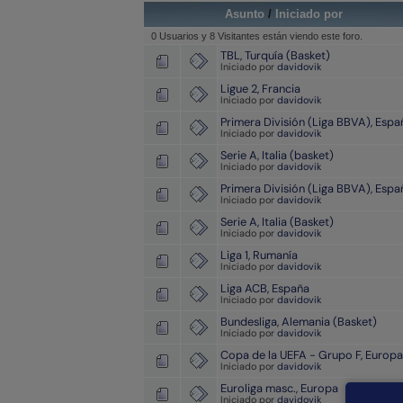
Asunto
/
Iniciado por
0 Usuarios y 8 Visitantes están viendo este foro.
TBL, Turquía (Basket)
Iniciado por
davidovik
Ligue 2, Francia
Iniciado por
davidovik
Primera División (Liga BBVA), Espa
Iniciado por
davidovik
Serie A, Italia (basket)
Iniciado por
davidovik
Primera División (Liga BBVA), Espa
Iniciado por
davidovik
Serie A, Italia (Basket)
Iniciado por
davidovik
Liga 1, Rumanía
Iniciado por
davidovik
Liga ACB, España
Iniciado por
davidovik
Bundesliga, Alemania (Basket)
Iniciado por
davidovik
Copa de la UEFA - Grupo F, Europa
Iniciado por
davidovik
Euroliga masc., Europa
Iniciado por
davidovik