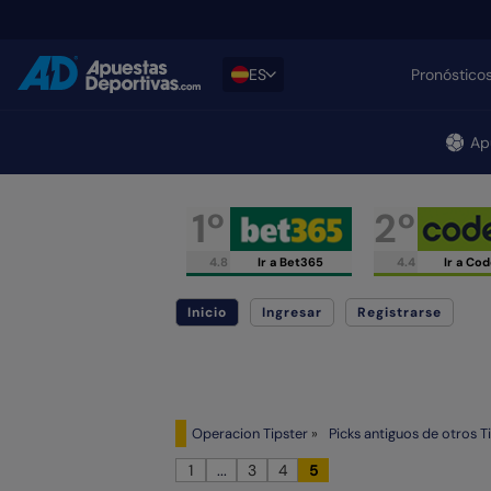
;
ES
Pronóstico
Ap
1º
2º
4.8
Ir a Bet365
4.4
Ir a Co
Inicio
Ingresar
Registrarse
Operacion Tipster
»
Picks antiguos de otros T
1
...
3
4
5