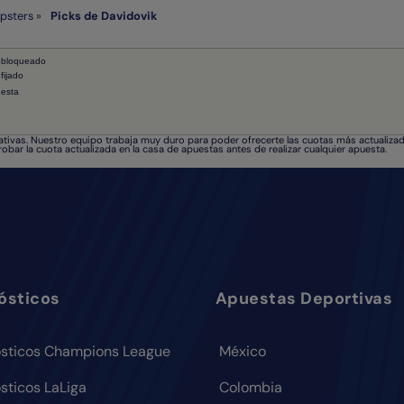
ipsters
»
Picks de Davidovik
bloqueado
fijado
esta
ivas. Nuestro equipo trabaja muy duro para poder ofrecerte las cuotas más actualizada
ar la cuota actualizada en la casa de apuestas antes de realizar cualquier apuesta.
ósticos
Apuestas Deportivas
ósticos Champions League
México
sticos LaLiga
Colombia