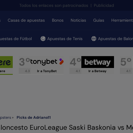
Todos los enlaces son patrocinados
|
Publicidad
s
Casas de apuestas
Bonos
Noticias
Guías
Herramient
uestas de Fútbol
Apuestas de Tenis
Apuestas de Balo
3º
4º
5º
dere
4.3
Ir a TonyBet
4.1
Ir a Betway
4.1
ipsters
»
Picks de Adriano11
Baloncesto EuroLeague Saski Baskonia vs 