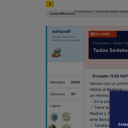
1
0 Usuarios y 1 Visitante están viend
(Leído 695 veces)
adriano11
FALLADO
Tipster Diamante
Maestro en apuestas
Pronóstico
Stake 1 
Tadas Sedeke
Enviado: 11:34 14/
Mensajes
2640
Vamos con un pronóst
Vitoria al Baskonia 
Aplausos
181
un mínimo de 6 rebo
- En la presente te
Logros
- Tiene buenos núme
Madrid y 7 ante Efes
ante Barcelona.
Estás
- Tendrá enfrente al