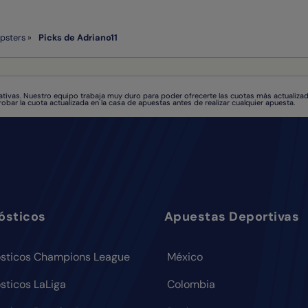
ipsters
»
Picks de Adriano11
ivas. Nuestro equipo trabaja muy duro para poder ofrecerte las cuotas más actualizada
ar la cuota actualizada en la casa de apuestas antes de realizar cualquier apuesta.
ósticos
Apuestas Deportivas
ósticos Champions League
México
sticos LaLiga
Colombia