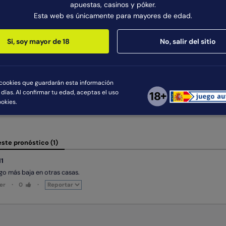
apuestas, casinos y póker.
a concedido bastantes rebotes a los aleros rivales .
Esta web es únicamente para mayores de edad.
am Hill
Si, soy mayor de 18
No, salir del sitio
7
 cookies que guardarán esta información
días. Al confirmar tu edad, aceptas el uso
okies.
ste pronóstico (1)
11
go más baja en otras casas.
·
·
er
0