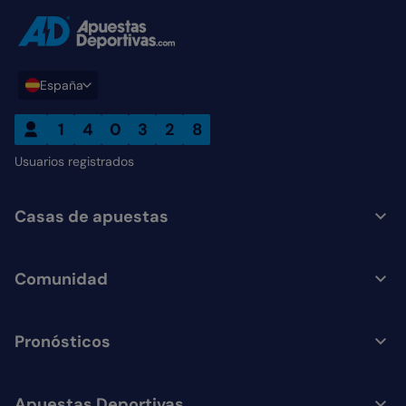
ADCOM home link
España
1
4
0
3
2
8
Usuarios registrados
Casas de apuestas
Comunidad
Pronósticos
Apuestas Deportivas