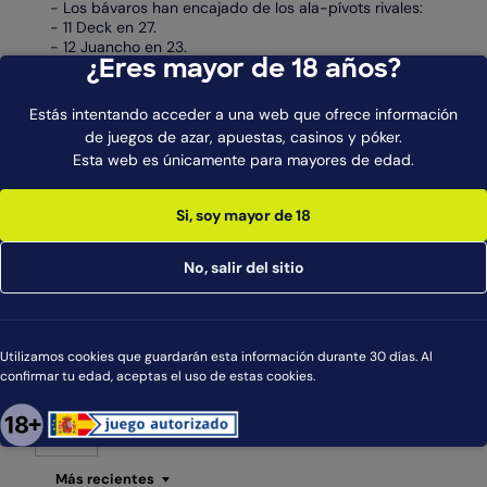
- Los bávaros han encajado de los ala-pívots rivales:
- 11 Deck en 27.
- 12 Juancho en 23.
- 13 Bonga en 22.
¿Eres mayor de 18 años?
- 12 Jantunen en 26.
- 16 Vezenkov en 27.
Estás intentando acceder a una web que ofrece información
- 21 Shengelia en 31 minutos.
de juegos de azar, apuestas, casinos y póker.
- 25 Hayes-Davis en 29.
Esta web es únicamente para mayores de edad.
- 11 Rapieque en 20.
- En el día de hoy será baja en el Barcelona, C. Metu, lo que
deja a J. Parker como único ala-pívot puro del equipo.
Si, soy mayor de 18
Apuesta con versus
No, salir del sitio
Te Sigo
12
2
Denunciar
Compartir
Utilizamos cookies que guardarán esta información durante 30 días. Al
confirmar tu edad, aceptas el uso de estas cookies.
Más recientes