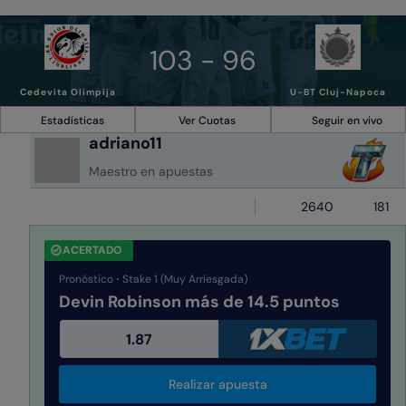
103 - 96
Cedevita Olimpija
U-BT Cluj-Napoca
Estadísticas
Ver Cuotas
Seguir en vivo
adriano11
Maestro en apuestas
2640
181
ACERTADO
Pronóstico
Stake 1 (Muy Arriesgada)
Devin Robinson más de 14.5 puntos
1.87
Realizar apuesta