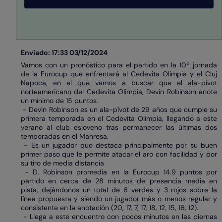
Enviado: 17:33 03/12/2024
Vamos con un pronóstico para el partido en la 10ª jornada
de la Eurocup que enfrentará al Cedevita Olimpia y el Cluj
Napoca, en el que vamos a buscar que el ala-pívot
norteamericano del Cedevita Olimpia, Devin Robinson anote
un mínimo de 15 puntos.
- Devin Robinson es un ala-pívot de 29 años que cumple su
primera temporada en el Cedevita Olimpia, llegando a este
verano al club esloveno tras permanecer las últimas dos
temporadas en el Manresa.
- Es un jugador que destaca principalmente por su buen
primer paso que le permite atacar el aro con facilidad y por
su tiro de media distancia
- D. Robinson promedia en la Eurocup 14.9 puntos por
partido en cerca de 28 minutos de presencia media en
pista, dejándonos un total de 6 verdes y 3 rojos sobre la
línea propuesta y siendo un jugador más o menos regular y
consistente en la anotación (20, 17, 7, 17, 18, 12, 15, 16, 12).
- Llega a este encuentro con pocos minutos en las piernas