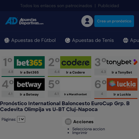
;
Todos los enlaces son patrocinados
|
Publicidad
Crea un pronóstico
Apuestas de Fútbol
Apuestas de Tenis
Apu
1º
2º
3º
4.8
4.4
4.3
Ir a Bet365
Ir a Codere
Ir a TonyBet
4º
5º
6º
4.1
4.1
4
Ir a Betway
Ir a Luckia
Ir a Marathonbet
Pronóstico International Baloncesto EuroCup Grp. B
Cedevita Olimpija vs U-BT Cluj-Napoca
Páginas:
Acciones
Selecciona accion
Imprimir