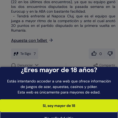
(22 en los últimos dos encuentros), ya que su equipo ganó
los dos encuentros disputados la pasada semana en la
Eurocup y en la ABA con bastante facilidad.
- Tendrá enfrente al Napoca Cluj, que es el equipo que
juega a mayor ritmo de la competición y ante el cual anotó
20 puntos en el partido disputado en la primera vuelta en
Rumanía.
Apuesta con 1xBet
Te Sigo
7
0
Denunciar
Compartir
¿Eres mayor de 18 años?
Estás intentando acceder a una web que ofrece información
de juegos de azar, apuestas, casinos y póker.
Esta web es únicamente para mayores de edad.
Más recientes
Si, soy mayor de 18
adriano11
03/12/2024 17:34