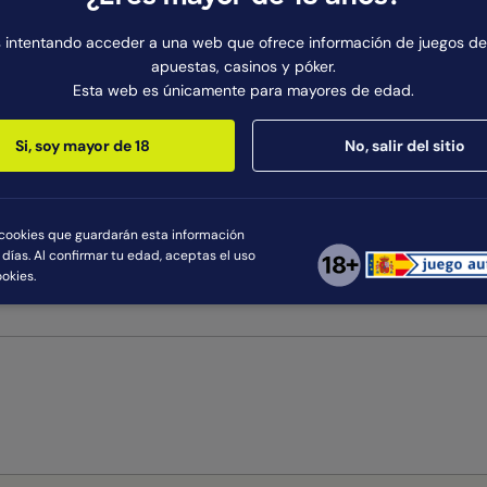
tubre de 2008, 22:56
 intentando acceder a una web que ofrece información de juegos de
tener cierta continuidad en el foro....
apuestas, casinos y póker.
r un buen porcentaje de aciertos.
Esta web es únicamente para mayores de edad.
Si, soy mayor de 18
No, salir del sitio
 cookies que guardarán esta información
días. Al confirmar tu edad, aceptas el uso
okies.