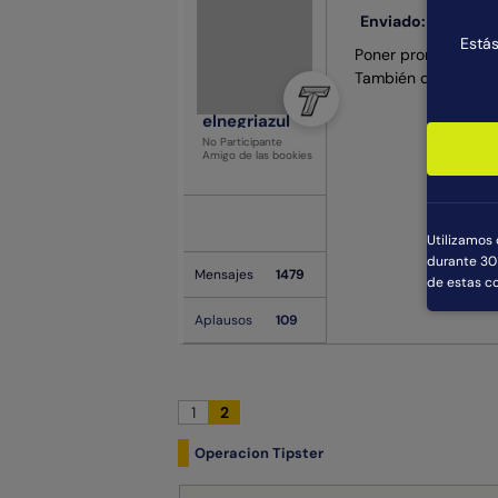
Enviado: 20 de Oc
Estás
Poner pronosticos y 
También debes tene
elnegriazul
No Participante
Amigo de las bookies
Utilizamos
durante 30 
Mensajes
1479
de estas co
Aplausos
109
1
2
Operacion Tipster