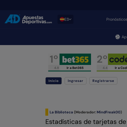
;
ES
Pronóstico
Ap
1º
2º
4.8
Ir a Bet365
4.4
Ir a Co
Inicio
Ingresar
Registrarse
La Biblioteca
(Moderador:
MindFreak00
)
Estadísticas de tarjetas de