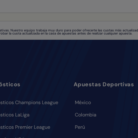
ivas. Nuestro equipo trabaja muy duro para poder ofrecerte las cuotas más actualizada
ar la cuota actualizada en la casa de apuestas antes de realizar cualquier apuesta.
ósticos
Apuestas Deportivas
ósticos Champions League
México
sticos LaLiga
Colombia
sticos Premier League
Perú