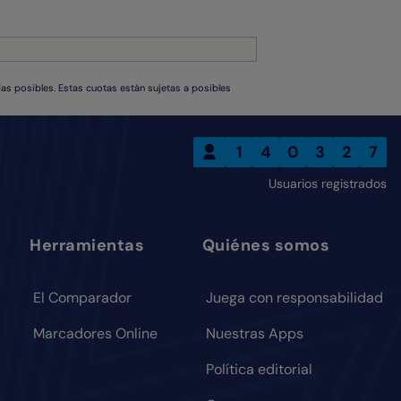
s posibles. Estas cuotas están sujetas a posibles
1
4
0
3
2
7
Usuarios registrados
Herramientas
Quiénes somos
El Comparador
Juega con responsabilidad
Marcadores Online
Nuestras Apps
Política editorial