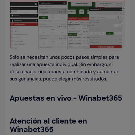
Solo se necesitan unos pocos pasos simples para
realizar una apuesta individual. Sin embargo, si
desea hacer una apuesta combinada y aumentar
sus ganancias, puede elegir más resultados.
Apuestas en vivo - Winabet365
Atención al cliente en
Winabet365