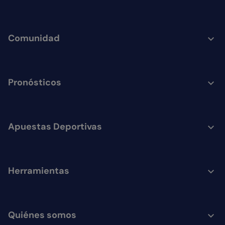
Comunidad
Pronósticos
Apuestas Deportivas
Herramientas
Quiénes somos