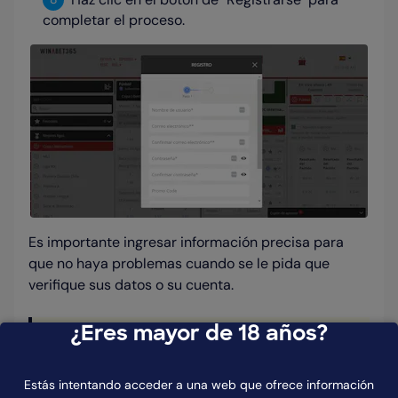
completar el proceso.
Es importante ingresar información precisa para
que no haya problemas cuando se le pida que
verifique sus datos o su cuenta.
¿Eres mayor de 18 años?
EL CONSEJO DE NUESTROS
EXPERTOS
Estás intentando acceder a una web que ofrece información
¡¿CUÁNTOS?!