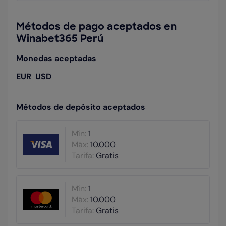
Métodos de pago aceptados en
Winabet365 Perú
Monedas aceptadas
EUR
USD
Métodos de depósito aceptados
Mín:
1
Máx:
10.000
Tarifa:
Gratis
Mín:
1
Máx:
10.000
Tarifa:
Gratis