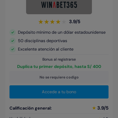
3.9/5
Depósito mínimo de un dólar estadounidense
50 disciplinas deportivas
Excelente atención al cliente
Bonus al registrarse
Duplica tu primer depósito, hasta S/ 400
No se requiere codigo
Accede a tu bono
3.9/5
Calificación general: