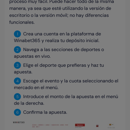
proceso muy fácil. Puede hacer todo de la misma
manera, ya sea que esté utilizando la versión de
escritorio o la versión móvil; no hay diferencias
funcionales.
Crea una cuenta en la plataforma de
Winabet365 y realiza tu depósito inicial.
Navega a las secciones de deportes o
apuestas en vivo.
Elige el deporte que prefieras y haz tu
apuesta.
Escoge el evento y la cuota seleccionando el
mercado en el menú.
Introduce el monto de la apuesta en el menú
de la derecha.
Confirma la apuesta.