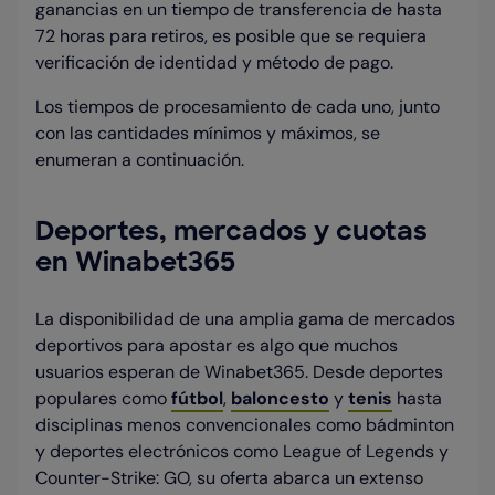
ganancias en un tiempo de transferencia de hasta
72 horas para retiros, es posible que se requiera
verificación de identidad y método de pago.
Los tiempos de procesamiento de cada uno, junto
con las cantidades mínimos y máximos, se
enumeran a continuación.
Deportes, mercados y cuotas
en Winabet365
La disponibilidad de una amplia gama de mercados
deportivos para apostar es algo que muchos
usuarios esperan de Winabet365. Desde deportes
populares como
fútbol
,
baloncesto
y
tenis
hasta
disciplinas menos convencionales como bádminton
y deportes electrónicos como League of Legends y
Counter-Strike: GO, su oferta abarca un extenso