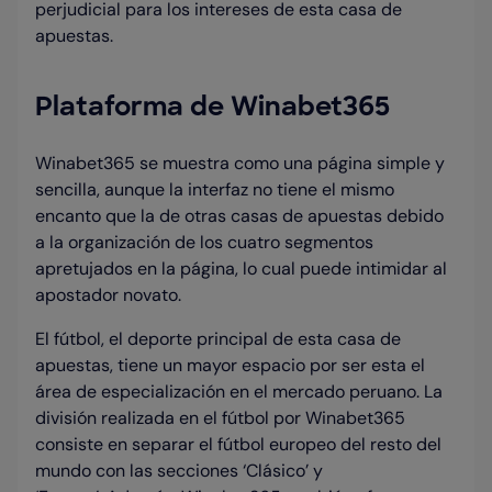
perjudicial para los intereses de esta casa de
apuestas.
Plataforma de Winabet365
Winabet365 se muestra como una página simple y
sencilla, aunque la interfaz no tiene el mismo
encanto que la de otras casas de apuestas debido
a la organización de los cuatro segmentos
apretujados en la página, lo cual puede intimidar al
apostador novato.
El fútbol, ​​el deporte principal de esta casa de
apuestas, tiene un mayor espacio por ser esta el
área de especialización en el mercado peruano. La
división realizada en el fútbol por Winabet365
consiste en separar el fútbol europeo del resto del
mundo con las secciones ‘Clásico’ y