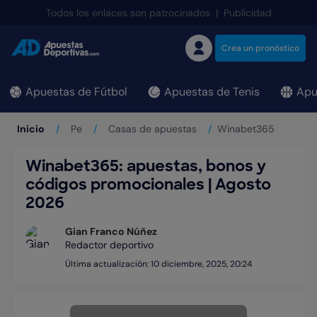
Todos los enlaces son patrocinados
|
Publicidad
Crea un pronóstico
Apuestas de Fútbol
Apuestas de Tenis
Apu
Inicio
pe
casas de apuestas
Winabet365
Winabet365: apuestas, bonos y
códigos promocionales | Agosto
2026
Gian Franco Núñez
Redactor deportivo
Última actualización:
10 diciembre, 2025, 20:24