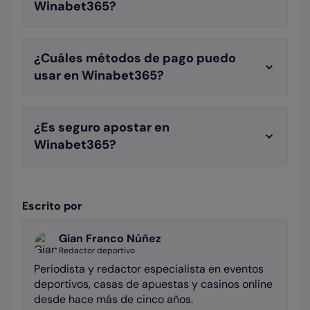
Winabet365?
Sí, hay bonos tanto para juegos de casino como
Tarifa:
Gratis
para apuestas deportivas. Solo especifica en
¿Cuáles métodos de pago puedo
qué escenario los usarás.
usar en Winabet365?
Múltiples opciones de pago están disponibles
en Winabet365 tanto para depósitos como
¿Es seguro apostar en
para retiros. Los procesadores de pago más
Winabet365?
populares incluyen VISA, Mastercard, Neteller y
AstroPay.
Sí. Winabet365 es operado por Algon NV y se
mantiene regulado por la Comisión de Juegos
Escrito por
del Gobierno de Curazao. En este espacio la
seguridad es fundamental. Como principio, las
Gian Franco Núñez
informaciones personales de sus usuarios se
Redactor deportivo
mantienen bien protegidas.
Periodista y redactor especialista en eventos
deportivos, casas de apuestas y casinos online
desde hace más de cinco años.