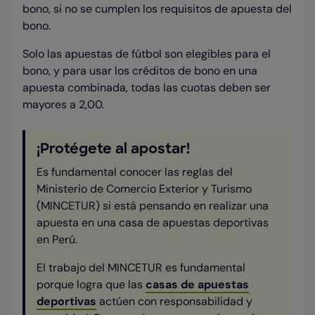
bono, si no se cumplen los requisitos de apuesta del
bono.
Solo las apuestas de fútbol son elegibles para el
bono, y para usar los créditos de bono en una
apuesta combinada, todas las cuotas deben ser
mayores a 2,00.
¡Protégete al apostar!
Es fundamental conocer las reglas del
Ministerio de Comercio Exterior y Turismo
(MINCETUR) si está pensando en realizar una
apuesta en una casa de apuestas deportivas
en Perú.
El trabajo del MINCETUR es fundamental
porque logra que las
casas de apuestas
deportivas
actúen con responsabilidad y