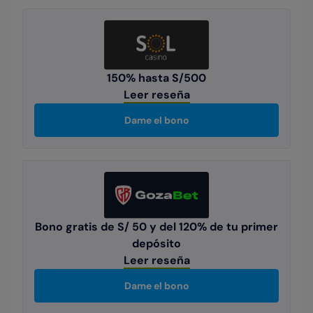
150% hasta S/500
Leer reseña
Dame el bono
Bono gratis de S/ 50 y del 120% de tu primer
depósito
Leer reseña
Dame el bono