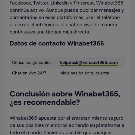
Facebook, Twitter, LinkedIn y Pinterest, Winabet365
continúa activo. Aunque puede publicar mensajes y
comentarios en esas plataformas, usar el teléfono,
el correo electrónico o el chat en vivo de manera
continua es una táctica más directa.
Datos de contacto Winabet365
Consultas generales
helpdesk@winabet365.com
Chat en vivo 24/7
Inicia sesión en tu cuenta
Conclusión sobre Winabet365,
¿es recomendable?
Winabet365 apuesta por el entretenimiento seguro
de sus posibles miembros abriendo su plataforma a
todo el mundo, haciendo posible que cualquier