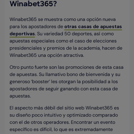
Winabet365?
Winabet365 se muestra como una opción nueva
para los apostadores de
otras casas de apuestas
deportivas
. Su variedad 50 deportes, así como
apuestas especiales como el caso de elecciones
presidenciales y premios de la academia, hacen de
Winabet365 una opción atractiva.
Otro punto fuerte son las promociones de esta casa
de apuestas. Su llamativo bono de bienvenida y su
generoso ‘booster’ les otorgan la posibilidad a los
apostadores de seguir ganando con esta casa de
apuestas.
El aspecto más débil del sitio web Winabet365 es
su diseño poco intuitivo y optimizado comparado
con el de otros operadores. Encontrar un evento
específico es difícil, lo que es extremadamente