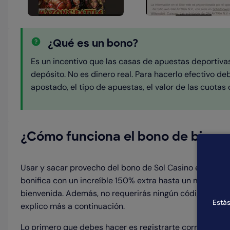
¿Qué es un bono?
Es un incentivo que las casas de apuestas deportivas
depósito. No es dinero real. Para hacerlo efectivo d
apostado, el tipo de apuestas, el valor de las cuotas
¿Cómo funciona el bono de bienve
Usar y sacar provecho del bono de Sol Casino es muy f
bonifica con un increíble 150% extra hasta un máximo 
bienvenida. Además, no requerirás ningún código promoc
Estás
explico más a continuación.
Lo primero que debes hacer es registrarte correctamen