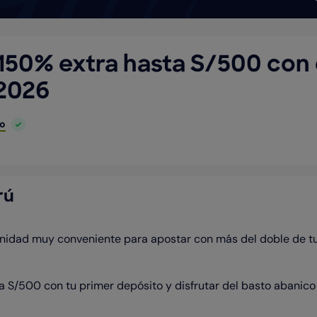
150% extra hasta S/500 con 
 2026
do
rú
unidad muy conveniente para apostar con más del doble de t
a S/500 con tu primer depósito y disfrutar del basto abanico