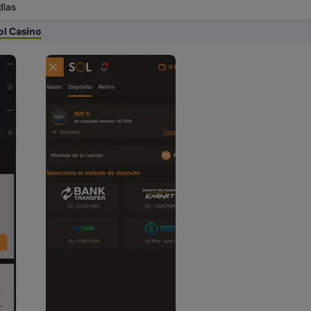
días
Sol Casino