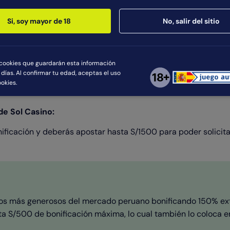
e refleje en tu cuenta, podrás ver el saldo bonificado. Si el 
Si, soy mayor de 18
No, salir del sitio
 y comunícate con el soporte técnico para la activación man
es un poco alto, se compensa con las cuotas mínimas de 1.50 q
a que deberás apostar a combinadas de al menos tres eventos
 cookies que guardarán esta información
actualmente.
días. Al confirmar tu edad, aceptas el uso
okies.
ra nuestra región.
e Sol Casino:
nificación y deberás apostar hasta S/1500 para poder solicita
 los más generosos del mercado peruano bonificando 150% ext
a S/500 de bonificación máxima, lo cual también lo coloca e