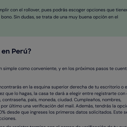
mplir con el rollover, pues podrás escoger opciones que tiene
 bono. Sin dudas, se trata de una muy buena opción en el
 en Perú?
an simple como conveniente, y en los próximos pasos te cuen
ncontrarás en la esquina superior derecha de tu escritorio o e
ez que lo hagas, la casa te dará a elegir entre registrarte con
o, contraseña, país, moneda, ciudad. Cumpleaños, nombres,
y por último una verificación del mail. Además, tendrás la opc
% desde que ingreses los primeros datos solicitados. Este s
cciones.