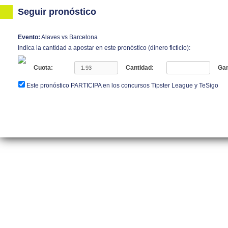
Seguir pronóstico
Evento:
Alaves vs Barcelona
Indica la cantidad a apostar en este pronóstico (dinero ficticio):
Cuota:
Cantidad:
Gan
Este pronóstico PARTICIPA en los concursos Tipster League y TeSigo