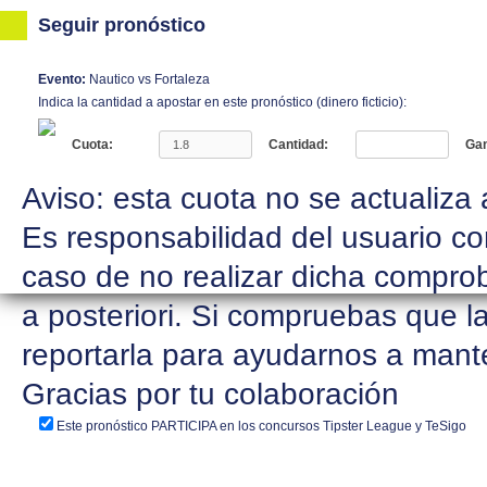
Seguir pronóstico
Evento:
Nautico vs Fortaleza
Indica la cantidad a apostar en este pronóstico (dinero ficticio):
Cuota:
Cantidad:
Gan
Aviso: esta cuota no se actualiz
Es responsabilidad del usuario co
caso de no realizar dicha comprob
a posteriori. Si compruebas que l
reportarla para ayudarnos a mante
Gracias por tu colaboración
Este pronóstico PARTICIPA en los concursos Tipster League y TeSigo