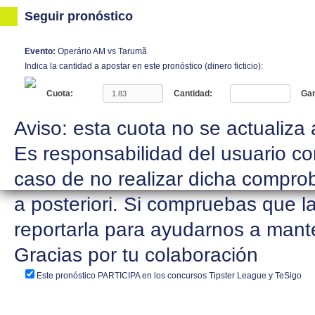
Seguir pronóstico
Evento:
Operário AM vs Tarumã
Indica la cantidad a apostar en este pronóstico (dinero ficticio):
Cuota:
Cantidad:
Gan
Aviso: esta cuota no se actualiz
Es responsabilidad del usuario co
caso de no realizar dicha comprob
a posteriori. Si compruebas que l
reportarla para ayudarnos a mante
Gracias por tu colaboración
Este pronóstico PARTICIPA en los concursos Tipster League y TeSigo