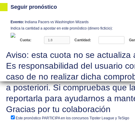
Seguir pronóstico
Evento:
Indiana Pacers vs Washington Wizards
Indica la cantidad a apostar en este pronóstico (dinero ficticio):
Cuota:
Cantidad:
Gan
Aviso: esta cuota no se actualiz
Es responsabilidad del usuario co
caso de no realizar dicha comprob
a posteriori. Si compruebas que l
reportarla para ayudarnos a mante
Gracias por tu colaboración
Este pronóstico PARTICIPA en los concursos Tipster League y TeSigo