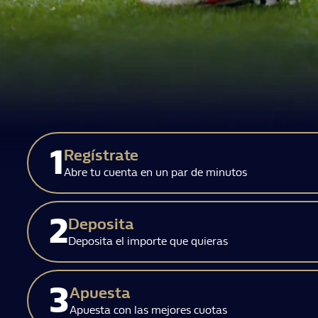
1
Regístrate
Abre tu cuenta en un par de minutos
2
Deposita
Deposita el importe que quieras
3
Apuesta
Apuesta con las mejores cuotas